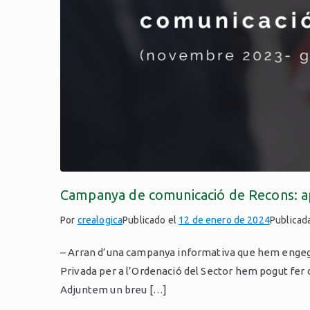
Campanya de comunicació de Recons: ap
Por
crealogica
Publicado el
12 de enero de 2024
Publicad
– Arran d’una campanya informativa que hem engegat 
Privada per a l’Ordenació del Sector hem pogut fer 
Adjuntem un breu […]