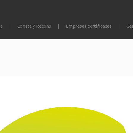
da
Consta y Recons
Empresas certificadas
Cer