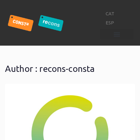
CAT
ESP
Author :
recons-consta