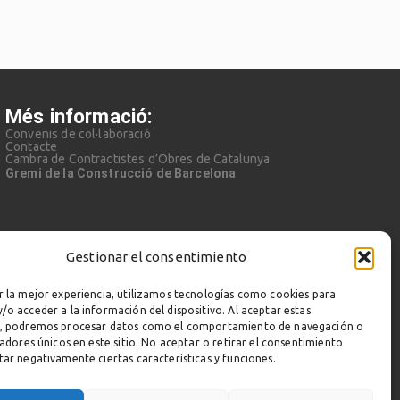
Més informació:
Convenis de col·laboració
Contacte
Cambra de Contractistes d’Obres de Catalunya
Gremi de la Construcció de Barcelona
Gestionar el consentimiento
r la mejor experiencia, utilizamos tecnologías como cookies para
/o acceder a la información del dispositivo. Al aceptar estas
s, podremos procesar datos como el comportamiento de navegación o
cadores únicos en este sitio. No aceptar o retirar el consentimiento
tar negativamente ciertas características y funciones.