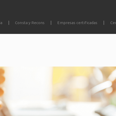
da
Consta y Recons
Empresas certificadas
Cer