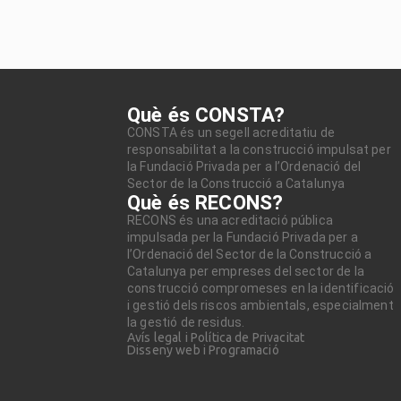
Què és CONSTA?
CONSTA és un segell acreditatiu de
responsabilitat a la construcció impulsat per
la Fundació Privada per a l’Ordenació del
Sector de la Construcció a Catalunya
Què és RECONS?
RECONS és una acreditació pública
impulsada per la Fundació Privada per a
l’Ordenació del Sector de la Construcció a
Catalunya per empreses del sector de la
construcció compromeses en la identificació
i gestió dels riscos ambientals, especialment
la gestió de residus.
Avís legal i Política de Privacitat
Disseny web i Programació