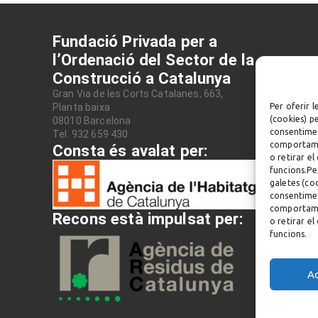
Fundació Privada per a
l’Ordenació del Sector de la
Construcció a Catalunya
Gran Via de les Corts Catalanes, 663,
Planta baixa
Per oferir l
(cookies) p
08010 Barcelona
consentimen
Tel. 932 659 430
comportamen
Consta és avalat per:
o retirar e
funcions.Per
galetes (co
consentimen
comportamen
Recons està impulsat per:
o retirar e
funcions.
A