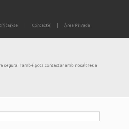
tificar-se
Contacte
Àrea Privada
nera segura. També pots contactar amb nosaltres a