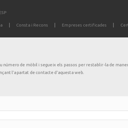
ESP
da
Consta i Recons
Empreses certificades
Cer
 teu número de mòbil i segueix els passos per restablir-la de ma
nçant l’apartat de contacte d’aquesta web.