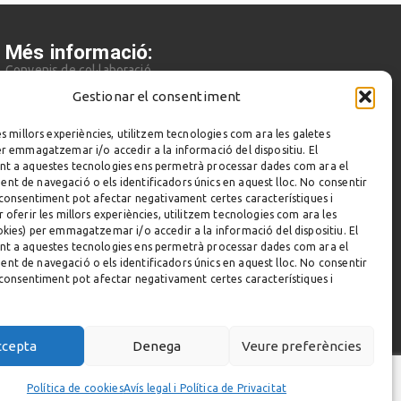
Més informació:
Convenis de col·laboració
Contacte
Cambra de Contractistes d’Obres de Catalunya
Gestionar el consentiment
Gremi de la Construcció de Barcelona
es millors experiències, utilitzem tecnologies com ara les galetes
er emmagatzemar i/o accedir a la informació del dispositiu. El
t a aquestes tecnologies ens permetrà processar dades com ara el
t de navegació o els identificadors únics en aquest lloc. No consentir
l consentiment pot afectar negativament certes característiques i
 oferir les millors experiències, utilitzem tecnologies com ara les
okies) per emmagatzemar i/o accedir a la informació del dispositiu. El
t a aquestes tecnologies ens permetrà processar dades com ara el
t de navegació o els identificadors únics en aquest lloc. No consentir
l consentiment pot afectar negativament certes característiques i
ccepta
Denega
Veure preferències
Política de cookies
Avís legal i Política de Privacitat