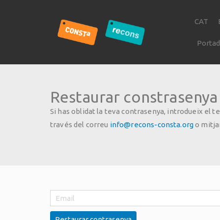
CAT
Porta
Restaurar constrasenya
Si has oblidat la teva contrasenya, introdueix el
través del correu
info@recons-consta.org
o mitja