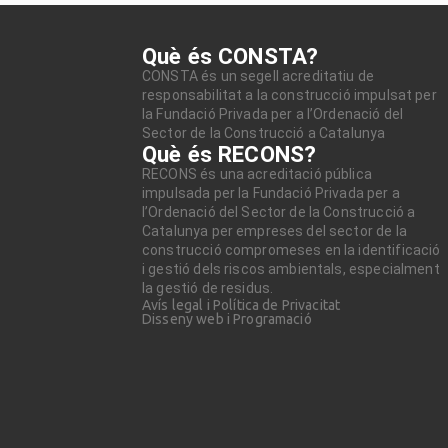
Què és CONSTA?
CONSTA és un segell acreditatiu de
responsabilitat a la construcció impulsat per
la Fundació Privada per a l’Ordenació del
Sector de la Construcció a Catalunya
Què és RECONS?
RECONS és una acreditació pública
impulsada per la Fundació Privada per a
l’Ordenació del Sector de la Construcció a
Catalunya per empreses del sector de la
construcció compromeses en la identificació
i gestió dels riscos ambientals, especialment
la gestió de residus.
Avís legal i Política de Privacitat
Disseny web i Programació