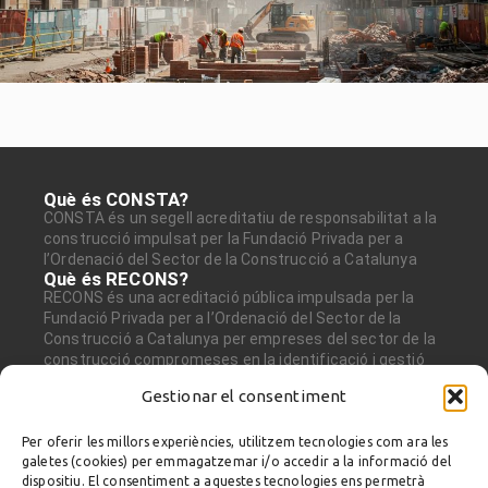
Què és CONSTA?
CONSTA és un segell acreditatiu de responsabilitat a la
construcció impulsat per la Fundació Privada per a
l’Ordenació del Sector de la Construcció a Catalunya
Què és RECONS?
RECONS és una acreditació pública impulsada per la
Fundació Privada per a l’Ordenació del Sector de la
Construcció a Catalunya per empreses del sector de la
construcció compromeses en la identificació i gestió
dels riscos ambientals, especialment la gestió de
Gestionar el consentiment
residus.
Avís legal i Política de Privacitat
Disseny web i Programació
Per oferir les millors experiències, utilitzem tecnologies com ara les
Fundació Privada per a l’Ordenació del Sector
galetes (cookies) per emmagatzemar i/o accedir a la informació del
de la Construcció a Catalunya
dispositiu. El consentiment a aquestes tecnologies ens permetrà
Gran Via de les Corts Catalanes, 663,