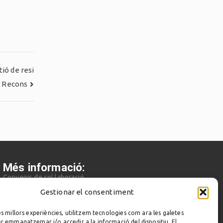
ió de resi
s Recons
Més informació:
Convenis de col·laboració
Contacte
Cambra de Contractistes d’Obres de Catalunya
Gestionar el consentiment
Gremi de la Construcció de Barcelona
es millors experiències, utilitzem tecnologies com ara les galetes
er emmagatzemar i/o accedir a la informació del dispositiu. El