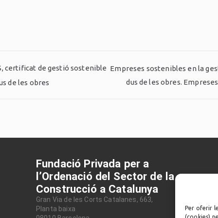
 certificat de gestió sostenible
Empreses sostenibles en la gest
dus de les obres. Emprese
us de les obres
Fundació Privada per a
l’Ordenació del Sector de la
Construcció a Catalunya
Gran Via de les Corts Catalanes, 663,
Planta baixa
Per oferir l
(cookies) p