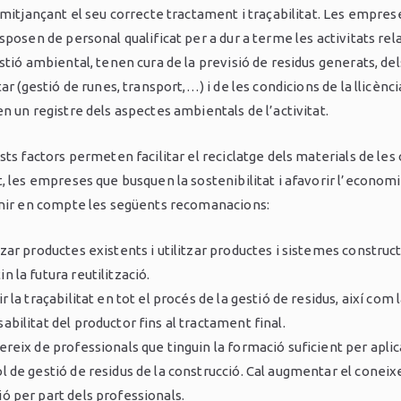
 mitjançant el seu correcte tractament i traçabilitat. Les empre
sposen de personal qualificat per a dur a terme les activitats re
stió ambiental, tenen cura de la previsió de residus generats, del
ar (gestió de runes, transport,…) i de les condicions de la llicènci
n un registre dels aspectes ambientals de l’activitat.
ts factors permeten facilitar el reciclatge dels materials de les
 les empreses que busquen la sostenibilitat i afavorir l’economia
nir en compte les següents recomanacions:
tzar productes existents i utilitzar productes i sistemes construc
n la futura reutilització.
 la traçabilitat en tot el procés de la gestió de residus, així com 
abilitat del productor fins al tractament final.
ereix de professionals que tinguin la formació suficient per aplic
l de gestió de residus de la construcció. Cal augmentar el coneix
ó per part dels professionals.