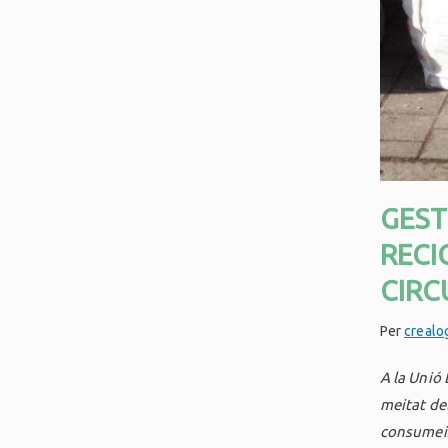
GEST
RECI
CIRC
Per
crealo
A la Unió 
meitat de
consumeix