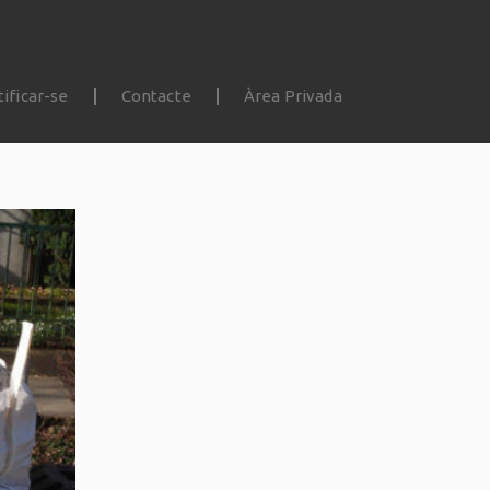
tificar-se
Contacte
Àrea Privada