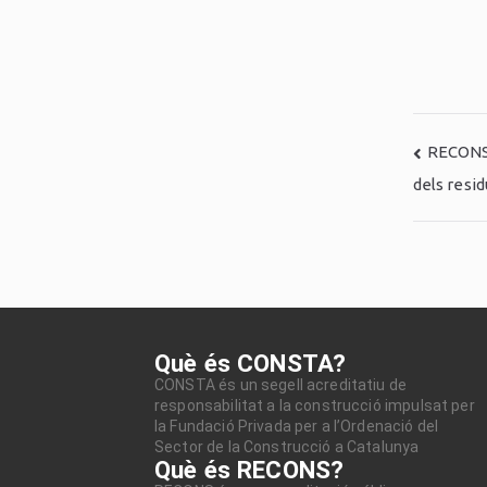
RECONS,
dels resid
Què és CONSTA?
CONSTA és un segell acreditatiu de
responsabilitat a la construcció impulsat per
la Fundació Privada per a l’Ordenació del
Sector de la Construcció a Catalunya
Què és RECONS?