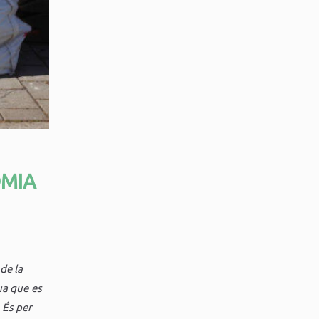
OMIA
de la
ua que es
 És per