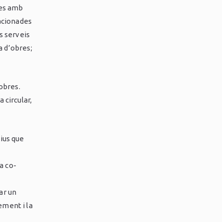
ses amb
lacionades
s serveis
a d’obres;
 obres.
 circular,
tius que
la co-
ar un
ement i la