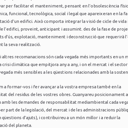
ar per facilitar el manteniment, pensant en l’obsolescència físic
ca, funcional, tecnològica, social i legal que apareixeran en la fa
ació d’un edifici. Això comporta integrar la visió de cicle de vida 
e l’edifici, proveint, anticipant i assumint. des de la fase de proje
ats d’ús, explotació, manteniment i deconstrucció que requerirà l’e
nt la seva realització.
i altres recomanacions són cada vegada més importants en un 
 crisi climàtica que empitjora any a any, i on el mercat i el sector
vegada més sensibles a les qüestions relacionades amb la sosteni
 a formar-vos i fer avançar a la vostra empresa també en la
litat del residus de les vostres obres. Guanyareu posicionament a
 amb les demandes de responsabilitat mediambiental cada veg
er part de la legislació, del mercat i de les administracions públi
qüestions d’ajuts), i contribuireu a un món millor i a reduir la
ció del planeta.