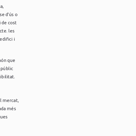
a,
se d’ús o
i de cost
cte. les
difici i
món que
 públic
bilitat.
l mercat,
ada més
ques