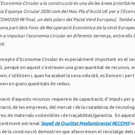
’Economia Circular a la construcció és una de les àrees prioritàrie
gia Espanya Circular 2030 com del Nou Pla d’Acció UE per a l’Eco
(COM2020 98 final, un dels pilars del Pacte Verd Europeu). També 
ona part dels Fons de Recuperació Econòmica de la Unió Europe
 a impulsar l’economia circular en diferents terrenys, entre ells l
ió.
ncepte d’Economia Circular és especialment important en el se
ió, perquè en aquest s’extreuen una gran quantitat de recursos, e
n, s’utilitzen i, quan ha acabat la seva vida útil, es llencen i per 
xen en grans quantitats de redius.
ració d’aquests recursos requereix de capacitació; d’impuls per p
ració, de les empreses, del mercat i de la ciutadania; de tecnolog
s; de materials sostenibles i de traçabilitat/garantia. En aquest
ecentment estrenat
Segell de Qualitat Mediambiental RECONS
le
de la construcció demostren que afavoreixen el reciclatge dels 