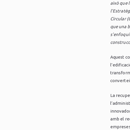
això que l
l’Estratè
Circular 
que una b
s’enfoquin
construcc
Aquest co
l’edificac
transforme
convertei
La recupe
l’administ
innovadore
amb el r
empreses 