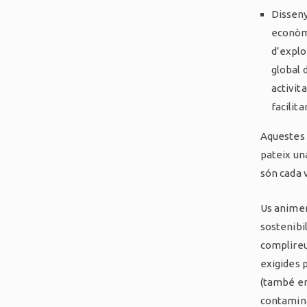
Disseny
econòmi
d’explot
global d
activit
facilita
Aquestes 
pateix una
són cada 
Us animem
sostenibi
complireu
exigides p
(també en 
contamina