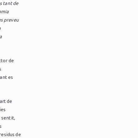
s tant de
nomia
es preveu
a
a
ctor de
s
tant es
art de
ies
 sentit,
s
residus de