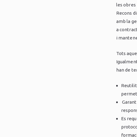
les obres
Recons di
amb la ge
a contract
i mantene
Tots aques
Igualment,
han de te
Reutili
permeti
Garantir
respons
Es requ
protoco
formaci