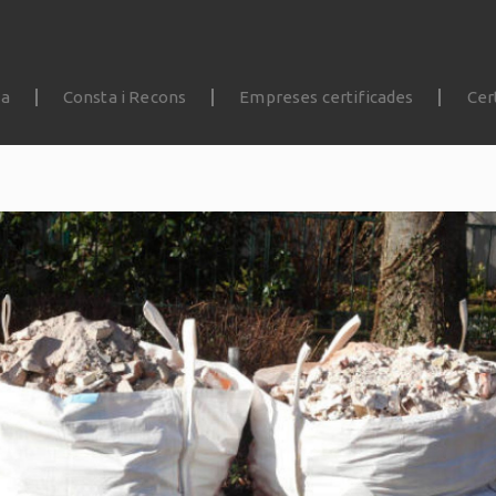
da
Consta i Recons
Empreses certificades
Cer