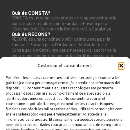
Què és CONSTA?
CONSTA és un segell acreditatiu de responsabilitat a la
construcció impulsat per la Fundació Privada per a
l’Ordenació del Sector de la Construcció a Catalunya
Què és RECONS?
RECONS és una acreditació pública impulsada per la
Fundació Privada per a l’Ordenació del Sector de la
Construcció a Catalunya per empreses del sector de la
construcció compromeses en la identificació i gestió
dels riscos ambientals, especialment la gestió de
Gestionar el consentiment
residus.
Avís legal i Política de Privacitat
Disseny web i Programació
Per oferir les millors experiències, utilitzem tecnologies com ara les
Fundació Privada per a l’Ordenació del Sector
galetes (cookies) per emmagatzemar i/o accedir a la informació del
de la Construcció a Catalunya
dispositiu. El consentiment a aquestes tecnologies ens permetrà
Gran Via de les Corts Catalanes, 663,
processar dades com ara el comportament de navegació o els
Planta baixa
identificadors únics en aquest lloc. No consentir o retirar el
08010 Barcelona
consentiment pot afectar negativament certes característiques i
Tel. 932 659 430
funcions.Per oferir les millors experiències, utilitzem tecnologies com
Consta és avalat per:
ara les galetes (cookies) per emmagatzemar i/o accedir a la
informació del dispositiu. El consentiment a aquestes tecnologies ens
permetrà processar dades com ara el comportament de navegació o
els identificadors únics en aquest lloc. No consentir o retirar el