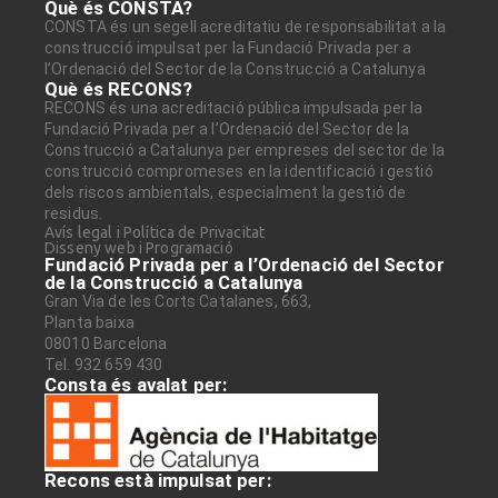
Què és CONSTA?
CONSTA és un segell acreditatiu de responsabilitat a la
construcció impulsat per la Fundació Privada per a
l’Ordenació del Sector de la Construcció a Catalunya
Què és RECONS?
RECONS és una acreditació pública impulsada per la
Fundació Privada per a l’Ordenació del Sector de la
Construcció a Catalunya per empreses del sector de la
construcció compromeses en la identificació i gestió
dels riscos ambientals, especialment la gestió de
residus.
Avís legal i Política de Privacitat
Disseny web i Programació
Fundació Privada per a l’Ordenació del Sector
de la Construcció a Catalunya
Gran Via de les Corts Catalanes, 663,
Planta baixa
08010 Barcelona
Tel. 932 659 430
Consta és avalat per:
Recons està impulsat per: